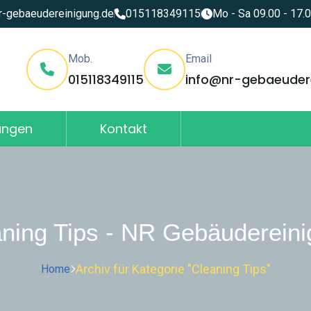
r-gebaeudereinigung.de
015118349115
Mo - Sa 09.00 - 17.0
Mob.
Email
015118349115
info@nr-gebaeuder
tungen
Kontakt
ning Tips - NR Gebäuderein
Archiv für Kategorie "Cleaning Tips"
Home