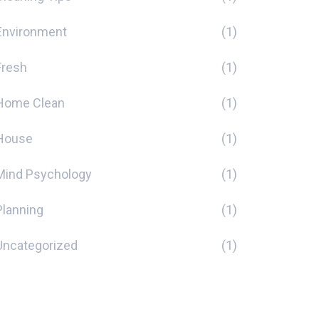
Environment
(1)
Fresh
(1)
Home Clean
(1)
House
(1)
Mind Psychology
(1)
Planning
(1)
Uncategorized
(1)
Tags