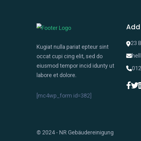
Add
23 B
Kugiat nulla pariat epteur sint
hel
occat cupi cing elit, sed do
eiusmod tempor incid idunty ut
012
labore et dolore.
[mc4wp_form id=382]
© 2024 - NR Gebäudereinigung