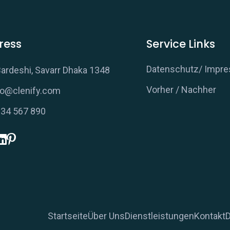
ress
Service Links
Datenschutz/ Impr
ardeshi, Savarr Dhaka 1348
Vorher / Nachher
lo@clenify.com
34 567 890
Startseite
Über Uns
Dienstleistungen
Kontakt
D