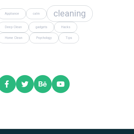
cleaning
Appliance
calm
Deep Clean
gadgets
Hacks
Home Clean
Psychology
Tips
Social