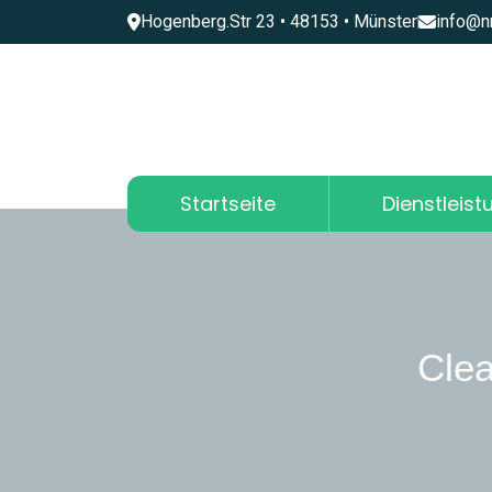
Hogenberg.Str 23 • 48153 • Münster
info@n
Startseite
Dienstleis
Clea