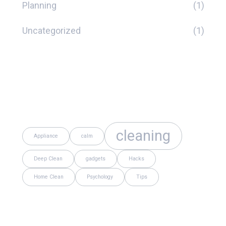
Planning
(1)
Uncategorized
(1)
Tags
cleaning
Appliance
calm
Deep Clean
gadgets
Hacks
Home Clean
Psychology
Tips