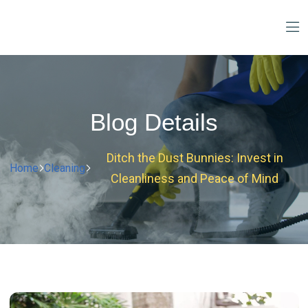
Blog Details
Ditch the Dust Bunnies: Invest in
Home
Cleaning
Cleanliness and Peace of Mind