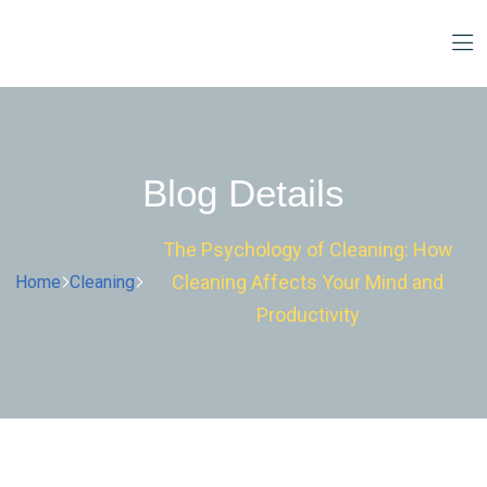
Blog Details
The Psychology of Cleaning: How
Cleaning Affects Your Mind and
Home
Cleaning
Productivity