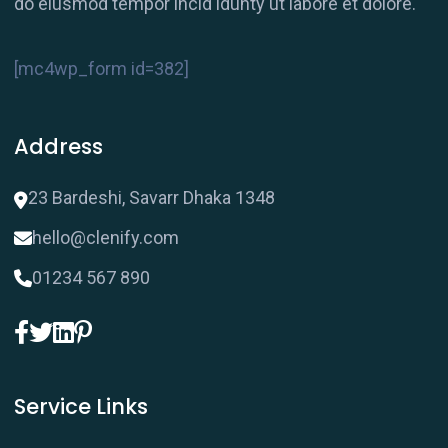
do eiusmod tempor incid idunty ut labore et dolore.
[mc4wp_form id=382]
Address
23 Bardeshi, Savarr Dhaka 1348
hello@clenify.com
01234 567 890
Service Links