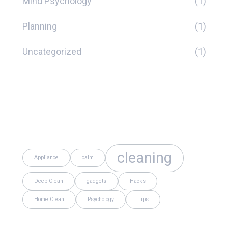
Mind Psychology
(1)
Planning
(1)
Uncategorized
(1)
Tags
cleaning
Appliance
calm
Deep Clean
gadgets
Hacks
Home Clean
Psychology
Tips